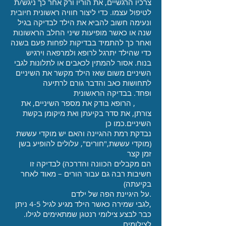
צרכיו הרגשיים, את הוריו ורק אחר כך ניגש/ת
לטיפול עצמו. כדי ליצור חוויה ראשונית חיובית
ונעימה חשוב להביא את הילד לבדיקה בגיל
שנה או כאשר מופיעות שיני החלב הראשונות
ואחר כך להתמיד בבדיקות לפחות פעם בשנה
כדי שהילד יתרגל לרופא ולמרפאה וירגיש
בנוח. אסור להמתין לכאבים או לתלונות לגבי
השיניים משום שאז הילד מקשר את השיניים
לתחושות כאב והדבר גורם לרתיעה
ופחד. בבדיקה הראשונית
, הרופא בודק את מספר השיניים, את
צורתן, את סדר בקיעתן ואת מיקומן בקשת
השיניים.כמו כן
נבדקת רמת ההגיינה והאם יש מוקדי עששת
(מוקדי עששת,"חורים", עלולים להופיע בשן
זמן קצר
הם מקבלים הכוונה והדרכה) לבדיקה זו
חשיבות רבה גם עבור הורים – מאוד לאחר
בקיעתה)
.על היגיינת הפה של ילדם
,לגבי שמירה כאשר הילד מגיע לגיל 4-5 ניתן
כבר לבצע צילומי רנטגן שמתאימים לגילו.
לצילומים