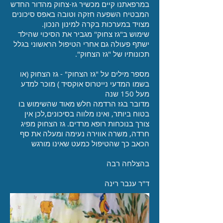
במרפאתנו קיים מכשיר גז-צחוק מהדור החדש
המבטיח השפעה חזקה וטובה באפס סיכונים
מצויד במערכות בקרה למינון הנכון.
שימוש ב"גז צחוק" מגביר את הסיכוי שהילד
ישתף פעולה גם אחרי הטיפול הראשוני בגלל
תכונותיו של "גז הצחוק".
מספר מילים על "גז הצחוק" - גז הצחוק (או
בשמו המדעי נייטרוס אוקסיד ) מוכר למדע
מעל 150 שנה
מדובר בגז הרדמה חלש מאוד שהשימוש בו
בטוח ביותר, ואינו מלווה בסיכונים,לכן אין
צורך בנוכחות רופא מרדים. גז הצחוק מפיג
חרדה, משרה אווירה נעימה ומעלה את סף
הכאב כך שהטיפול כמעט שאינו מורגש
בהצלחה רבה
ד"ר ענבר רינה