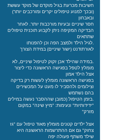
חשיבות מכרעת בגיל מוקדם של מוקד עששת
(ובכך למנוע טיפולים יקרים ומורכבים יותר)
ובאבחון
חסר שיניים ובעיות מורכבות יותר. לאחר
הבדיקה המקיפה ניתן לקבוע תוכנית טיפולים
שתתאים
.לגיל הילד ולמצב הפה וכן להפנותו
לאורתודנט (ישור שיניים) במידת הצורך
.במידה שהילד אכן זקוק לטיפול שיניים, לא
מומלץ לטפל בפגישה הראשונה כדי ליצור
אצל הילד אמון
בפגישה הראשונה מומלץ לעשות רק בדיקה
וצילומים ולהסביר לו מעט על המכשירים
בהם נשתמש
.בזמן הטיפול (כמובן שההסבר נעשה במילים
"ידידותיות" ונעימות: "מיץ שינה" במקום
מזרק"
אצל ילדים קטנים מומלץ מאוד טיפול עם "גז
צחוק" גם אם ההתרשמות הראשונה היא
שילד משתף פעולה יפה